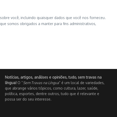
sobre você, incluindo quaisquer dados que você nos forneceu.
ue somos obrigados a manter para fins administrativos,
Notícias, artigos, análises e opiniões, tudo, sem travas na
língua!
O “
Sem Travas na Língua
” é um local de variedades,
que abrange vários tópicos, como cultura, lazer, saúde,
política, esportes, dentre outros, tudo que é relevante e
possa ser do seu interesse.