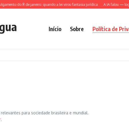
gamento do 8 de janeiro: quando a lei virou fantasia jurídica
A IA falou — logo,
ngua
Início
Sobre
Política de Pri
relevantes para sociedade brasileira e mundial.
r
.