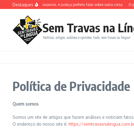
Destaques
Ele gostava de dinossauros. A Justiça preferiu falar sobre outra coisa
O jul
Sem Travas na Lí
Notícias, artigos, análises e opiniões, tudo, sem travas na língua!
Política de Privacidade
Quem somos
Somos um site de artigos que fazem análises e noticiam fatos 
O endereço do nosso site é:
https://semtravasnalingua.com.b