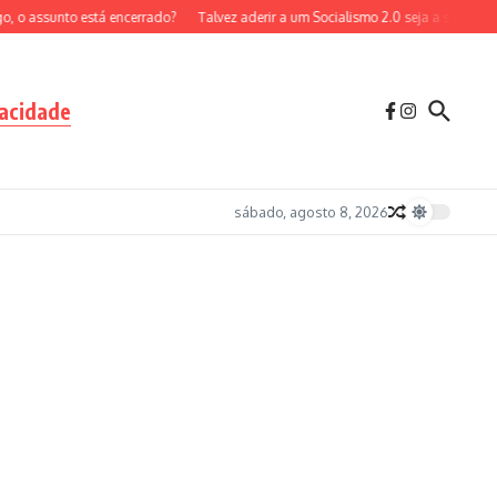
 o assunto está encerrado?
Talvez aderir a um Socialismo 2.0 seja a solução p
vacidade
sábado, agosto 8, 2026