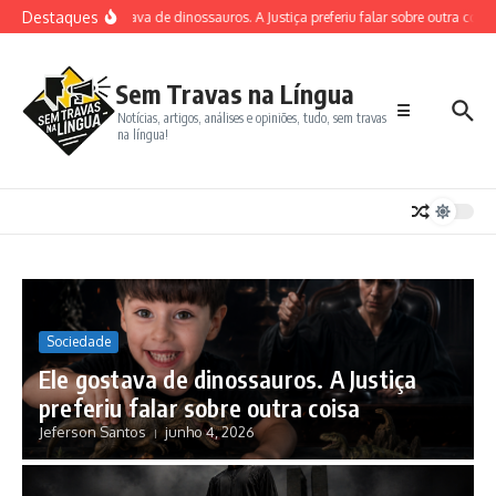
Destaques
Ele gostava de dinossauros. A Justiça preferiu falar sobre outra coisa
Sem Travas na Língua
☰
Notícias, artigos, análises e opiniões, tudo, sem travas
na língua!
Sociedade
Ele gostava de dinossauros. A Justiça
preferiu falar sobre outra coisa
Jeferson Santos
junho 4, 2026