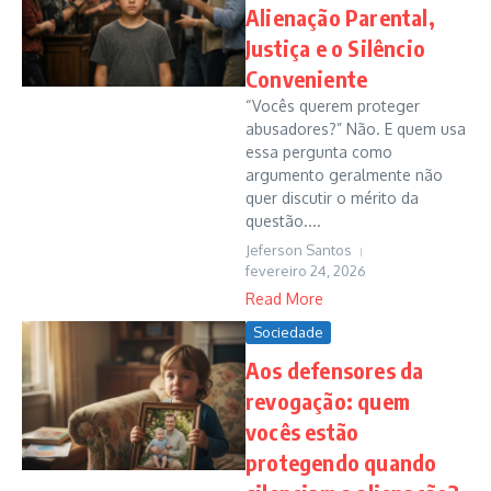
Alienação Parental,
Justiça e o Silêncio
Conveniente
“Vocês querem proteger
abusadores?” Não. E quem usa
essa pergunta como
argumento geralmente não
quer discutir o mérito da
questão....
Jeferson Santos
fevereiro 24, 2026
Read More
Sociedade
Aos defensores da
revogação: quem
vocês estão
protegendo quando