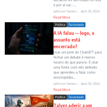
e por aí vai......
Jeferson Santos
abril 30, 2026
Read More
Política
Sociedade
A IA falou — logo, o
assunto está
encerrado?
Usar um print do ChatGPT para
fechar um debate é menos
neutro do que parece. É citar
uma fonte com viés definido
que aprendeu a falar como
enciclopédia...
Jeferson Santos
abril 30, 2026
Read More
Política
Sociedade
Talvez aderir a um