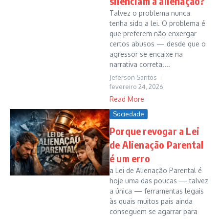
silenciam a alienação?
Talvez o problema nunca
tenha sido a lei. O problema é
que preferem não enxergar
certos abusos — desde que o
agressor se encaixe na
narrativa correta....
Jeferson Santos
fevereiro 24, 2026
Read More
Sociedade
Porque revogar a Lei
de Alienação Parental
é um erro
a Lei de Alienação Parental é
hoje uma das poucas — talvez
a única — ferramentas legais
às quais muitos pais ainda
conseguem se agarrar para