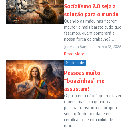
Socialismo 2.0 seja a
solução para o mundo
Quando as máquinas fizerem
melhor e mais barato tudo que
fazemos, quem comprará a
nossa força de trabalho?...
Jeferson Santos
março 12, 2026
Read More
Sociedade
Pessoas muito
“boazinhas” me
assustam!
O problema não é querer fazer
o bem, mas sim quando a
pessoa transforma a própria
sensação de bondade em
certificado de infalibilidade
moral....