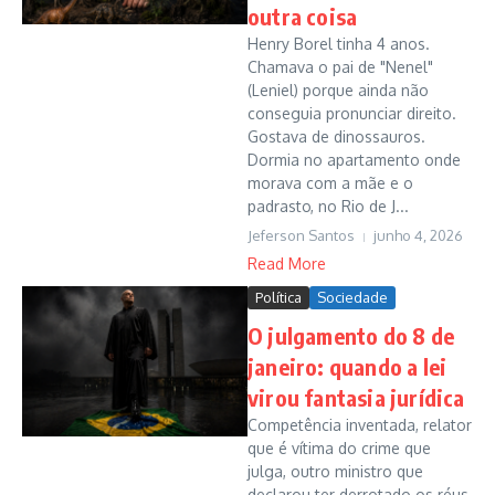
outra coisa
Henry Borel tinha 4 anos.
Chamava o pai de "Nenel"
(Leniel) porque ainda não
conseguia pronunciar direito.
Gostava de dinossauros.
Dormia no apartamento onde
morava com a mãe e o
padrasto, no Rio de J...
Jeferson Santos
junho 4, 2026
Read More
Política
Sociedade
O julgamento do 8 de
janeiro: quando a lei
virou fantasia jurídica
Competência inventada, relator
que é vítima do crime que
julga, outro ministro que
declarou ter derrotado os réus