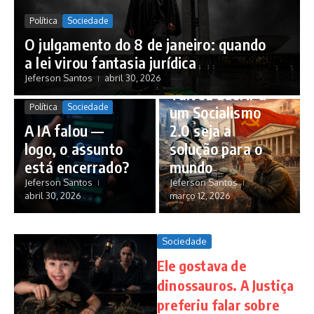
Política
Sociedade
O julgamento do 8 de janeiro: quando
a lei virou fantasia jurídica
Política
Sociedade
Jeferson Santos
abril 30, 2026
Talvez aderir a
Política
Sociedade
um Socialismo
A IA falou —
2.0 seja a
logo, o assunto
solução para o
está encerrado?
mundo
Jeferson Santos
Jeferson Santos
abril 30, 2026
março 12, 2026
Sociedade
Ele gostava de
dinossauros. A Justiça
preferiu falar sobre