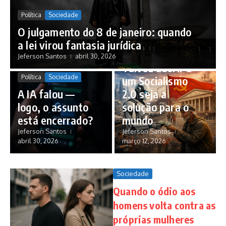
Política
Sociedade
O julgamento do 8 de janeiro: quando
a lei virou fantasia jurídica
Política
Sociedade
Jeferson Santos
abril 30, 2026
Talvez aderir a
Política
Sociedade
um Socialismo
A IA falou —
2.0 seja a
logo, o assunto
solução para o
está encerrado?
mundo
Jeferson Santos
Jeferson Santos
abril 30, 2026
março 12, 2026
Sociedade
Quando o ódio aos
homens volta contra as
próprias mulheres