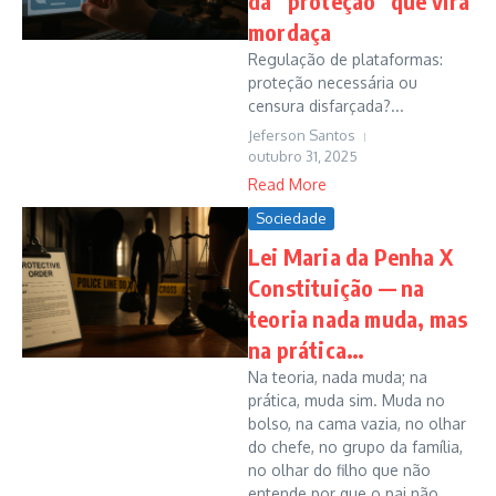
da “proteção” que vira
mordaça
Regulação de plataformas:
proteção necessária ou
censura disfarçada?...
Jeferson Santos
outubro 31, 2025
Read More
Sociedade
Lei Maria da Penha X
Constituição — na
teoria nada muda, mas
na prática…
Na teoria, nada muda; na
prática, muda sim. Muda no
bolso, na cama vazia, no olhar
do chefe, no grupo da família,
no olhar do filho que não
entende por que o pai não