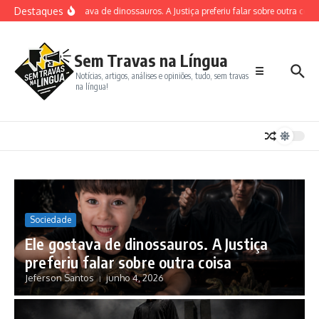
Destaques
Ele gostava de dinossauros. A Justiça preferiu falar sobre outra coisa
Sem Travas na Língua
☰
Notícias, artigos, análises e opiniões, tudo, sem travas
na língua!
Sociedade
Ele gostava de dinossauros. A Justiça
preferiu falar sobre outra coisa
Jeferson Santos
junho 4, 2026