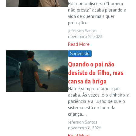
Por que o discurso “homem
não presta” acaba piorando a
vida de quem mais quer
proteção...
Jeferson Santos
novembro 10, 2025
Read More
Sociedade
Quando o pai não
desiste do filho, mas
cansa da briga
Não é sempre o amor que
acaba. Às vezes, é o dinheiro, a
paciência e a ilusão de que o
sistema está do lado da
criança....
Jeferson Santos
novembro 6, 2025
Read More