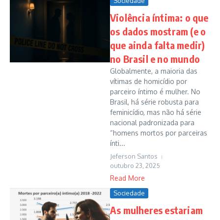
Sociedade
Violência íntima: o que
os dados mostram (e o
que ainda falta medir)
no Brasil e no mundo
Globalmente, a maioria das
vítimas de homicídio por
parceiro íntimo é mulher. No
Brasil, há série robusta para
feminicídio, mas não há série
nacional padronizada para
“homens mortos por parceiras
ínti...
Jeferson Santos
outubro 23, 2025
Read More
Sociedade
As mulheres estariam