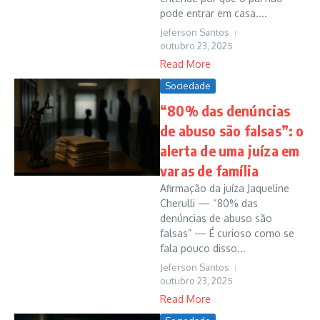
pode entrar em casa....
Jeferson Santos
outubro 23, 2025
Read More
Sociedade
“80% das denúncias
de abuso são falsas”: o
alerta de uma juíza em
varas de família
Afirmação da juíza Jaqueline
Cherulli — “80% das
denúncias de abuso são
falsas” — É curioso como se
fala pouco disso...
Jeferson Santos
outubro 23, 2025
Read More