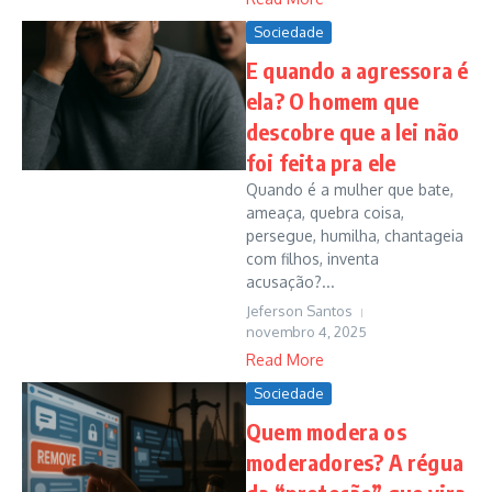
Sociedade
E quando a agressora é
ela? O homem que
descobre que a lei não
foi feita pra ele
Quando é a mulher que bate,
ameaça, quebra coisa,
persegue, humilha, chantageia
com filhos, inventa
acusação?...
Jeferson Santos
novembro 4, 2025
Read More
Sociedade
Quem modera os
moderadores? A régua